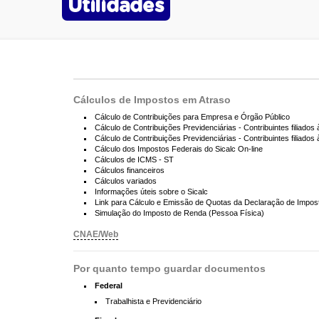
Utilidades
Cálculos de Impostos em Atraso
Cálculo de Contribuições para Empresa e Órgão Público
Cálculo de Contribuições Previdenciárias - Contribuintes filiados 
Cálculo de Contribuições Previdenciárias - Contribuintes filiados
Cálculo dos Impostos Federais do Sicalc On-line
Cálculos de ICMS - ST
Cálculos financeiros
Cálculos variados
Informações úteis sobre o Sicalc
Link para Cálculo e Emissão de Quotas da Declaração de Impo
Simulação do Imposto de Renda (Pessoa Física)
CNAE/Web
Por quanto tempo guardar documentos
Federal
Trabalhista e Previdenciário