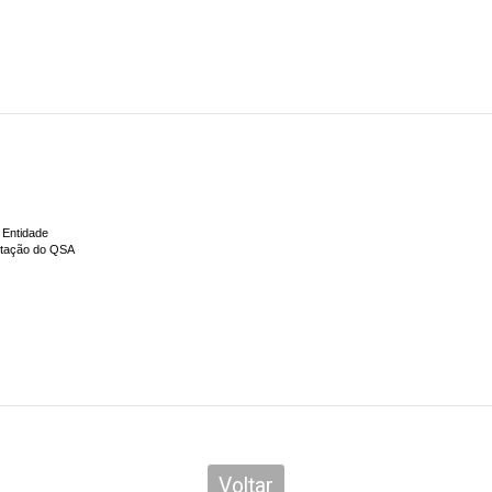
 Entidade
ntação do QSA
Voltar